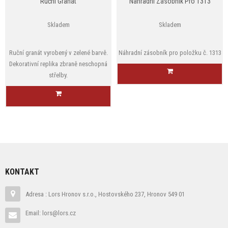
Ruční Granát
Náhradní Zásobník Pro 1313
Skladem
Skladem
Ruční granát vyrobený v zelené barvě.
Náhradní zásobník pro položku č. 1313
Dekorativní replika zbraně neschopná
střelby.
KONTAKT
Adresa : Lors Hronov s.r.o., Hostovského 237, Hronov 549 01
Email: lors@lors.cz