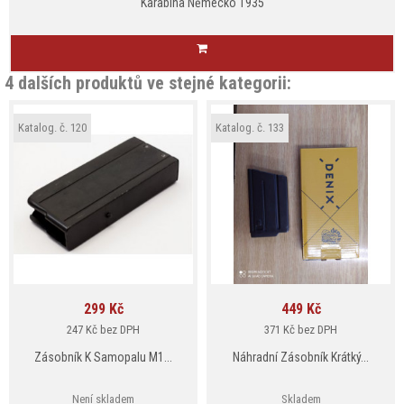
Karabina Německo 1935
4 dalších produktů ve stejné kategorii:
Katalog. č. 120
Katalog. č. 133
299 Kč
449 Kč
Cena
Cena
247 Kč bez DPH
371 Kč bez DPH
Zásobník K Samopalu M1...
Náhradní Zásobník Krátký...
Není skladem
Skladem