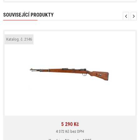
SOUVISEJÍCÍ PRODUKTY
Katalog. č. 2146
5 290 Kč
Cena
4 372 Kč bez DPH