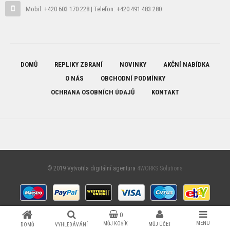
Mobil: +420 603 170 228 | Telefon: +420 491 483 280
DOMŮ
REPLIKY ZBRANÍ
NOVINKY
AKČNÍ NABÍDKA
O NÁS
OBCHODNÍ PODMÍNKY
OCHRANA OSOBNÍCH ÚDAJŮ
KONTAKT
© 2019 Vytvořila digitální agentura
4WORKS Solutions
0
MENU
MŮJ KOŠÍK
MŮJ ÚČET
DOMŮ
VYHLEDÁVÁNÍ