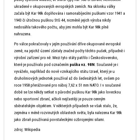
ukradené v okupovaných evropských zemích. Na sklonku války
začala být Kar 98k doplňována i samonabíjecími puškami vzor 1941 a
1943 či útočnou puškou StG 44, nicméně jejich výroba nikdy
nedosáhla takového počtu, aby jimi mohla být Kar 98k plně
nahrazena.
Po válce pokračovaly v jejím používání dříve okupované evropské
země, na jejichž území zůstaly značné počty těchto pušek, případně i
výrobní zařízení pro ně. Mezi tyto státy patřilo i Československo,
které je používalo pod označením
puška vz. 98N
. Současně je i
vyváželo, například do nově vznikajícího státu Izrael, který je u
druholiniových jednotek používal až do šedesátých let, ovšem po
roce 1958 přerážované pro náboj 7,62 x 51 mm NATO. I v současné
době se lze někdy setkat s původní puškou Kar 98k jako loveckou
nebo sportovní zbraní, ačkoli nejčastěji je pouze cenným
sběratelským objektem. V některých případech se však stalo, že,
zejména v méně rozvinutých oblastech světa, byla nalezena Kar 98k
jako zbraň používaná povstaleckými ozbrojenými silami.
zdroj: Wikipedia