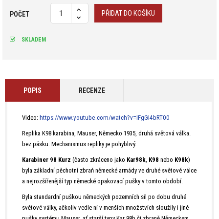
PŘIDAT DO KOŠÍKU
POČET
SKLADEM
POPIS
RECENZE
Video:
https://www.youtube.com/watch?v=IFgGI4bRT00
Replika K98 karabina, Mauser, Německo 1935, druhá světová válka.
bez pásku. Mechanismus repliky je pohyblivý.
Karabiner 98 Kurz
(často zkráceno jako
Kar98k
,
K98
nebo
K98k
)
byla základní pěchotní zbraň německé armády ve druhé světové válce
a nejrozšířenější typ německé opakovací pušky v tomto období.
Byla standardní puškou německých pozemních sil po dobu druhé
světové války, ačkoliv vedle ní v menších množstvích sloužily i jiné
pušky systému Mauser, ať starší typy Kar 98b či zbraně Německem