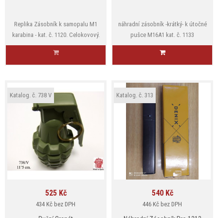
Replika Zásobník k samopalu M1
náhradní zásobník -krátký- k útočné
karabina - kat. č. 1120. Celokovový.
pušce M16A1 kat. č. 1133
Katalog. č. 738 V
Katalog. č. 313
525 Kč
540 Kč
Cena
Cena
434 Kč bez DPH
446 Kč bez DPH