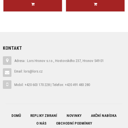
KONTAKT
Adresa : Lors Hronov s.r.o., Hostovského 237, Hronov 549 01
Email: lors@lors.cz
Mobil: +420 603 170 228 | Telefon: +420 491 483 280
DOMŮ
REPLIKY ZBRANÍ
NOVINKY
AKČNÍ NABÍDKA
O NÁS
OBCHODNÍ PODMÍNKY